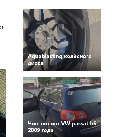
ра
Aquablasting колёсного
диска
Чип тюнинг VW passat b6
2009 года