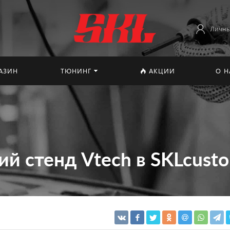
Личны
АЗИН
ТЮНИНГ
АКЦИИ
О Н
й стенд Vtech в SKLcust