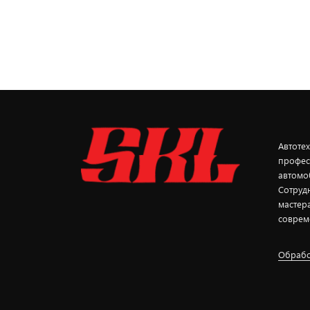
Автоте
профес
автомо
Сотруд
мастер
соврем
Обрабо