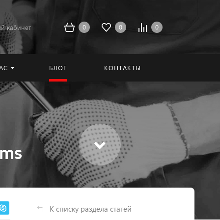
0
0
0
й кабинет
АС
БЛОГ
КОНТАКТЫ
oms
К списку раздела статей